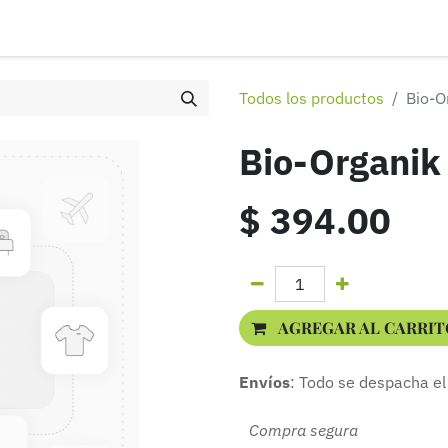
ontáctenos
Distribuidores
Eventos
Aviso de privacidad
Todos los productos
Bio-O
Bio-Organik 
$
394.00
AGREGAR AL CARRIT
Envíos
: Todo se despacha el
Compra segura