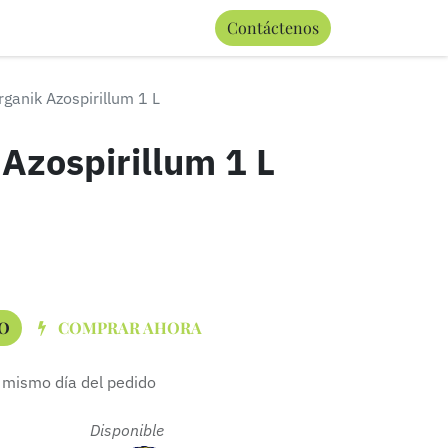
0
Contáctenos
Términos y condiciones
rganik Azospirillum 1 L
Azospirillum 1 L
O
COMPRAR AHORA
 mismo día del pedido
 Disponible