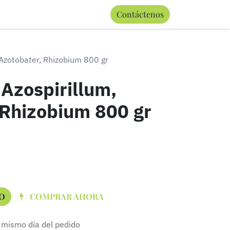
0
Contáctenos
Términos y condiciones
 Azotobater, Rhizobium 800 gr
 Azospirillum,
 Rhizobium 800 gr
O
COMPRAR AHORA
 mismo día del pedido