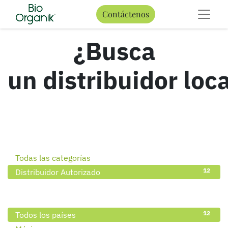
Contáctenos
¿Busca
un distribuidor loc
12
Todas las categorías
12
Distribuidor Autorizado
12
Todos los países
12